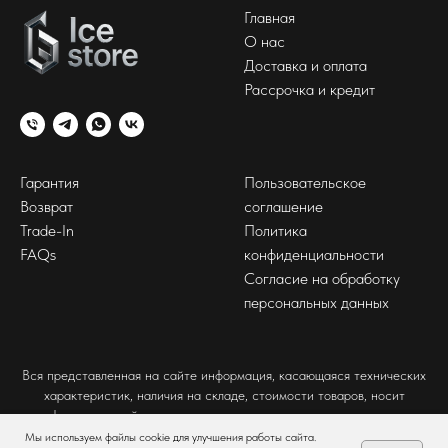
Главная
О нас
Доставка и оплата
Рассрочка и кредит
Гарантия
Пользовательское
Возврат
соглашение
Trade-In
Политика
FAQs
конфиденциальности
Согласие на обработку
персональных данных
Вся представленная на сайте информация, касающаяся технических
характеристик, наличия на складе, стоимости товаров, носит
информационный характер и ни при каких условиях не является
публичной офертой, определяемой положениями Статьи 437(2)
Мы используем файлы cookie для улучшения работы сайта.