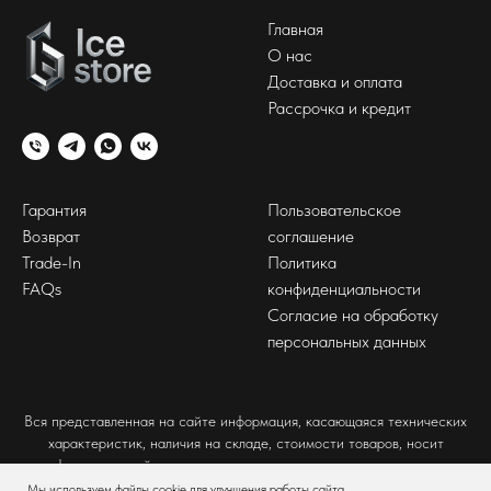
Главная
О нас
Доставка и оплата
Рассрочка и кредит
Гарантия
Пользовательское
Возврат
соглашение
Trade-In
Политика
FAQs
конфиденциальности
Согласие на обработку
персональных данных
Вся представленная на сайте информация, касающаяся технических
характеристик, наличия на складе, стоимости товаров, носит
информационный характер и ни при каких условиях не является
публичной офертой, определяемой положениями Статьи 437(2)
Мы используем файлы cookie для улучшения работы сайта.