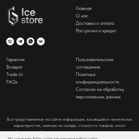
Главная
О нас
Доставка и оплата
Рассрочка и кредит
Гарантия
Пользовательское
Возврат
соглашение
Trade-In
Политика
FAQs
конфиденциальности
Согласие на обработку
персональных данных
Вся представленная на сайте информация, касающаяся технических
характеристик, наличия на складе, стоимости товаров, носит
информационный характер и ни при каких условиях не является
публичной офертой, определяемой положениями Статьи 437(2)
Мы используем файлы cookie для улучшения работы сайта.