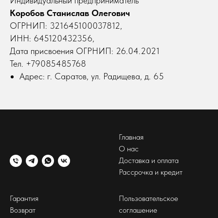
Индивидуальный предприниматель
Коробов Станислав Олегович
ОГРНИП: 321645100037812,
ИНН: 645120432356,
Дата присвоения ОГРНИП: 26.04.2021
Тел. +79085485768
Адрес: г. Саратов, ул. Радищева, д. 65
Главная
О нас
Доставка и оплата
Рассрочка и кредит
Гарантия
Пользовательское
Возврат
соглашение