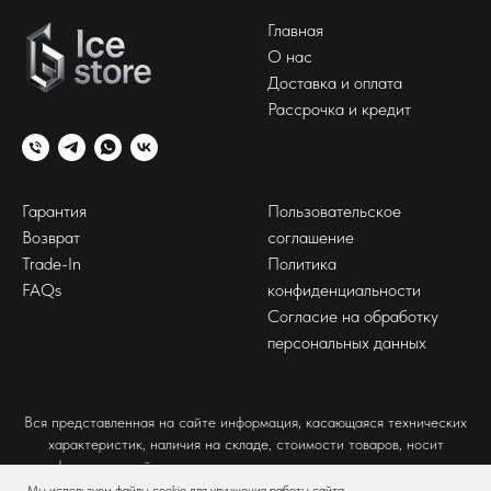
Главная
О нас
Доставка и оплата
Рассрочка и кредит
Гарантия
Пользовательское
Возврат
соглашение
Trade-In
Политика
FAQs
конфиденциальности
Согласие на обработку
персональных данных
Вся представленная на сайте информация, касающаяся технических
характеристик, наличия на складе, стоимости товаров, носит
информационный характер и ни при каких условиях не является
публичной офертой, определяемой положениями Статьи 437(2)
Мы используем файлы cookie для улучшения работы сайта.