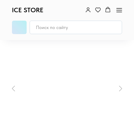
ICE STORE
Главная
/
MacBook
/
MacBook Air 15 (M4, 2025)