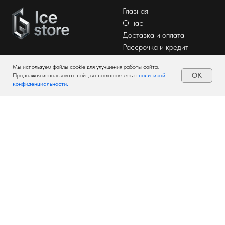
Главная
О нас
Доставка и оплата
Рассрочка и кредит
Мы используем файлы cookie для улучшения работы сайта.
OK
Продолжая использовать сайт, вы соглашаетесь с
политикой
конфиденциальности
.
Гарантия
Пользовательское
Возврат
соглашение
Trade-In
Политика
FAQs
конфиденциальности
Согласие на обработку
персональных данных
Вся представленная на сайте информация, касающаяся технических
характеристик, наличия на складе, стоимости товаров, носит
информационный характер и ни при каких условиях не является
публичной офертой, определяемой положениями Статьи 437(2)