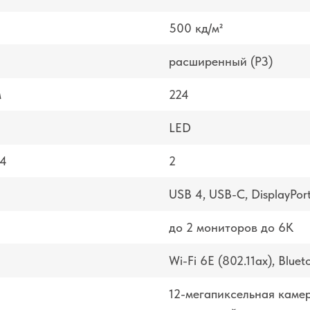
500 кд/м²
расширенный (P3)
м
224
LED
 4
2
USB 4, USB-C, DisplayPort
до 2 мониторов до 6K
Wi-Fi 6E (802.11ax), Bluet
12-мегапиксельная камер