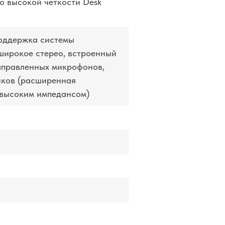
о высокой четкости Desk
оддержка системы
 широкое стерео, встроенный
аправленных микрофонов,
иков (расширенная
 высоким импедансом)