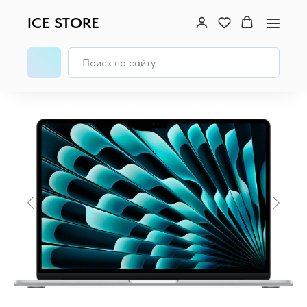
ICE STORE
Главная
/
MacBook
/
MacBook Air 15 (M4, 2025)