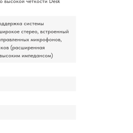
о высокой четкости Desk
оддержка системы
 широкое стерео, встроенный
аправленных микрофонов,
иков (расширенная
 высоким импедансом)