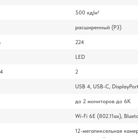
500 кд/м²
расширенный (P3)
м
224
LED
 4
2
USB 4, USB-C, DisplayPort
до 2 мониторов до 6K
Wi-Fi 6E (802.11ax), Bluet
12-мегапиксельная камер