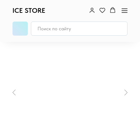
ICE STORE
Главная
/
MacBook
/
MacBook Air 13 (M3, 2024)