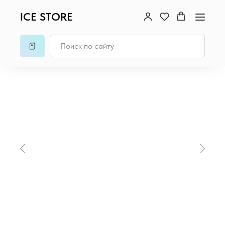
ICE STORE
Главная
/
MacBook
/
MacBook Air 13 (M3, 2024)