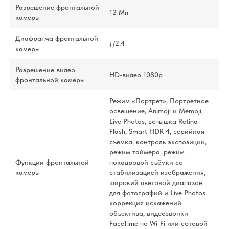
Разрешение фронтальной
12 Мп
камеры
Диафрагма фронтальной
ƒ/2.4
камеры
Разрешение видео
HD-видео 1080p
фронтальной камеры
Режим «Портрет», Портретное
освещение, Animoji и Memoji,
Live Photos, вспышка Retina
Flash, Smart HDR 4, серийная
съемка, контроль экспозиции,
режим таймера, режим
Функции фронтальной
покадровой съёмки со
камеры
стабилизацией изображения,
широкий цветовой диапазон
для фотографий и Live Photos
коррекция искажений
объектива, видеозвонки
FaceTime по Wi‑Fi или сотовой