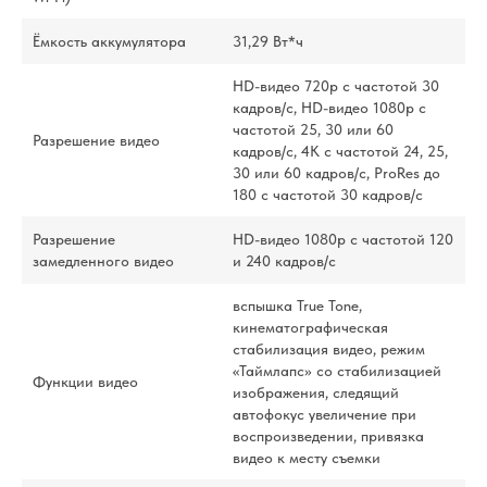
Ёмкость аккумулятора
31,29 Вт*ч
HD-видео 720p с частотой 30
кадров/ с, HD-видео 1080p с
частотой 25, 30 или 60
Разрешение видео
кадров/ с, 4K с частотой 24, 25,
30 или 60 кадров/ с, ProRes до
180 с частотой 30 кадров/ с
Разрешение
HD-видео 1080р с частотой 120
замедленного видео
и 240 кадров/ с
вспышка True Tone,
кинематографическая
стабилизация видео, режим
«Таймлапс» со стабили­зацией
Функции видео
изображения, следящий
автофокус увеличение при
воспроизведении, привязка
видео к месту съемки