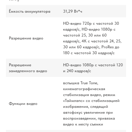
Ёмкость аккумулятора
31,29 Вт*ч
HD-видео 720p с частотой 30
кадров/ с, HD-видео 1080p с
частотой 25, 30 или 60
Разрешение видео
кадров/ с, 4K с частотой 24, 25,
30 или 60 кадров/ с, ProRes до
180 с частотой 30 кадров/ с
Разрешение
HD-видео 1080р с частотой 120
замедленного видео
и 240 кадров/ с
вспышка True Tone,
кинематографическая
стабилизация видео, режим
«Таймлапс» со стабили­зацией
Функции видео
изображения, следящий
автофокус увеличение при
воспроизведении, привязка
видео к месту съемки