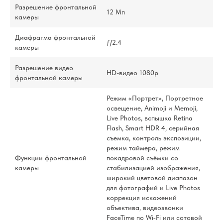
Разрешение фронтальной
12 Мп
камеры
Диафрагма фронтальной
ƒ/2.4
камеры
Разрешение видео
HD-видео 1080p
фронтальной камеры
Режим «Портрет», Портретное
освещение, Animoji и Memoji,
Live Photos, вспышка Retina
Flash, Smart HDR 4, серийная
съемка, контроль экспозиции,
режим таймера, режим
Функции фронтальной
покадровой съёмки со
камеры
стабилизацией изображения,
широкий цветовой диапазон
для фотографий и Live Photos
коррекция искажений
объектива, видеозвонки
FaceTime по Wi‑Fi или сотовой