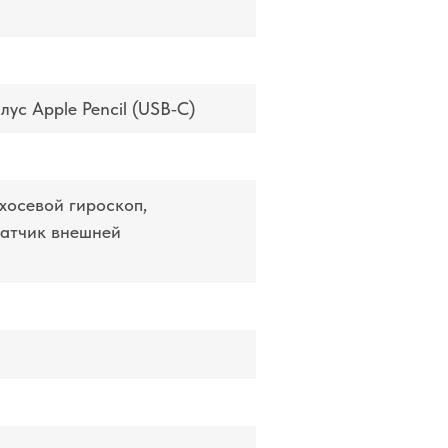
илус Apple Pencil (USB‑C)
ёхосевой гироскоп,
датчик внешней