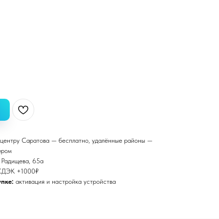
центру Саратова — бесплатно, удалённые районы —
ером
. Радищева, 65а
СДЭК +1000₽
пке:
активация и настройка устройства