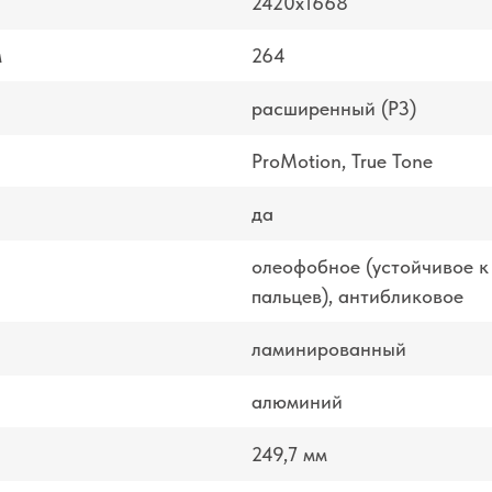
2420x1668
м
264
расширенный (P3)
ProMotion, True Tone
да
олеофобное (устойчивое к
пальцев), антибликовое
ламинированный
алюминий
249,7 мм