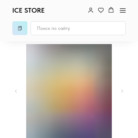
ICE STORE
Главная
/
iPad
/
iPad 11" (2025)