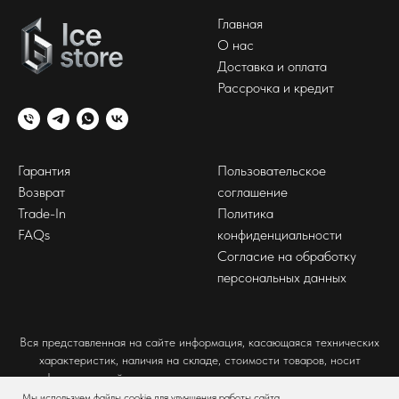
Главная
О нас
Доставка и оплата
Рассрочка и кредит
Гарантия
Пользовательское
Возврат
соглашение
Trade-In
Политика
FAQs
конфиденциальности
Согласие на обработку
персональных данных
Вся представленная на сайте информация, касающаяся технических
характеристик, наличия на складе, стоимости товаров, носит
информационный характер и ни при каких условиях не является
публичной офертой, определяемой положениями Статьи 437(2)
Мы используем файлы cookie для улучшения работы сайта.