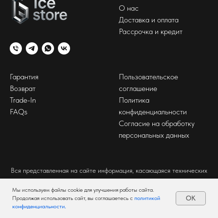
О нас
Доставка и оплата
Рассрочка и кредит
Гарантия
Пользовательское
Возврат
соглашение
Trade-In
Политика
FAQs
конфиденциальности
Согласие на обработку
персональных данных
Вся представленная на сайте информация, касающаяся технических
характеристик, наличия на складе, стоимости товаров, носит
информационный характер и ни при каких условиях не является
Мы используем файлы cookie для улучшения работы сайта.
OK
Продолжая использовать сайт, вы соглашаетесь с
политикой
публичной офертой, определяемой положениями Статьи 437(2)
конфиденциальности
.
Гражданского кодекса РФ.