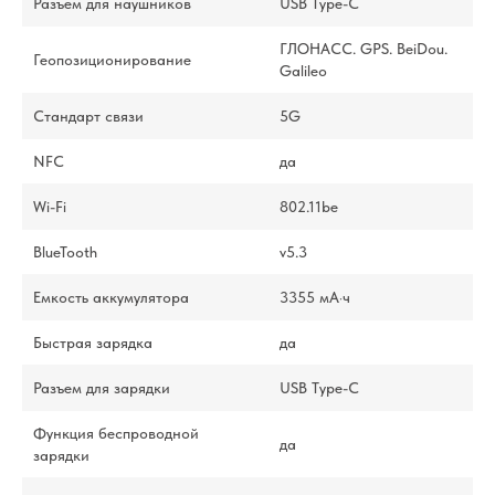
Разъем для наушников
USB Type-C
ГЛОНАСС. GPS. BeiDou.
Геопозиционирование
Galileo
Стандарт связи
5G
NFC
да
Wi-Fi
802.11be
BlueTooth
v5.3
Емкость аккумулятора
3355 мА·ч
Быстрая зарядка
да
Разъем для зарядки
USB Type-C
Функция беспроводной
да
зарядки