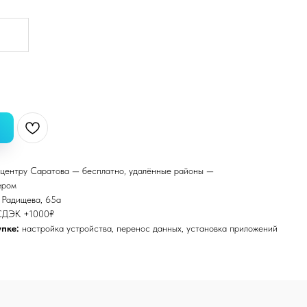
центру Саратова — бесплатно, удалённые районы —
ером
. Радищева, 65а
СДЭК +1000₽
пке:
настройка устройства, перенос данных, установка приложений