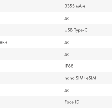
3355 мА·ч
да
USB Type-C
дки
да
да
IP68
nano SIM+eSIM
да
Face ID