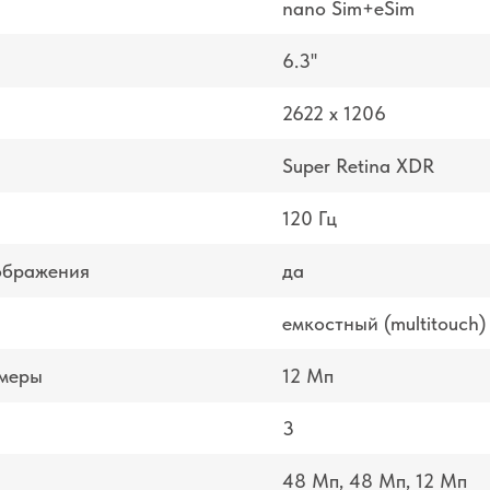
nano Sim+eSim
6.3''
2622 x 1206
Super Retina XDR
120 Гц
ображения
да
емкостный (multitouch)
амеры
12 Мп
3
48 Мп, 48 Мп, 12 Мп