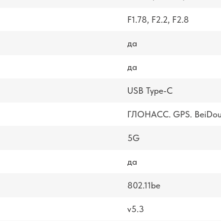
F1.78, F2.2, F2.8
да
да
USB Type-C
ГЛОНАСС. GPS. BeiDou.
5G
да
802.11be
v5.3