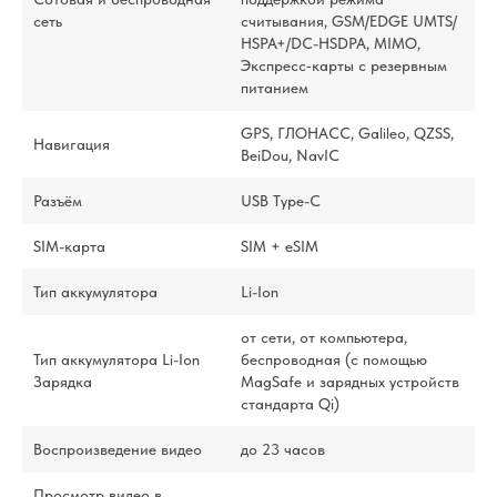
сеть
считывания, GSM/EDGE UMTS/​
HSPA+/​DC-HSDPA, MIMO,
Экспресс‑карты с резервным
питанием
GPS, ГЛОНАСС, Galileo, QZSS,
Навигация
BeiDou, NavIC
Разъём
USB Type-C
SIM-карта
SIM + eSIM
Тип аккумулятора
Li-Ion
от сети, от компьютера,
Тип аккумулятора Li-Ion
беспроводная (с помощью
Зарядка
MagSafe и зарядных устройств
стандарта Qi)
Воспроизведение видео
до 23 часов
Просмотр видео в