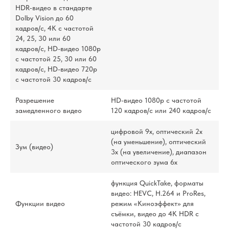
HDR‑видео в стандарте
Dolby Vision до 60
кадров/ с, 4K с частотой
24, 25, 30 или 60
кадров/ с, HD-видео 1080p
с частотой 25, 30 или 60
кадров/ с, HD-видео 720p
с частотой 30 кадров/ с
Разрешение
HD-видео 1080р c частотой
замедленного видео
120 кадров/ с или 240 кадров/ с
цифровой 9х, оптический 2x
(на уменьшение), оптический
Зум (видео)
3x (на увеличение), диапазон
оптического зума 6x
функция QuickTake, форматы
видео: HEVC, H.264 и ProRes,
Функции видео
режим «Киноэффект» для
съёмки, видео до 4K HDR с
частотой 30 кадров/с