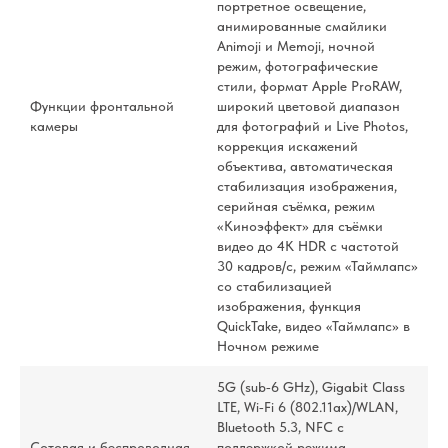
портретное освещение,
анимированные смайлики
Animoji и Memoji, ночной
режим, фотографические
стили, формат Apple ProRAW,
Функции фронтальной
широкий цветовой диапазон
камеры
для фотографий и Live Photos,
коррекция искажений
объектива, автоматическая
стабилизация изображения,
серийная съëмка, режим
«Киноэффект» для съёмки
видео до 4K HDR с частотой
30 кадров/с, режим «Таймлапс»
со стабилизацией
изображения, функция
QuickTake, видео «Таймлапс» в
Ночном режиме
5G (sub‑6 GHz), Gigabit Class
LTE, Wi‑Fi 6 (802.11ax)/WLAN,
Bluetooth 5.3, NFC с
Сотовая и беспроводная
поддержкой режима