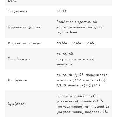
дюйм
Тип дисплея
OLED
ProMotion с адаптивной
Технологии дисплея
частотой обновления до 120
Гц, True Tone
Разрешение камеры
48 Мп + 12 Мп + 12 Мп
основной,
Тип объектива
сверхширокоугольный,
телефото
основная: ƒ/1.78, сверхшироко­
Диафрагма
угольная: ƒ/2.2, телефото (2x):
ƒ/1.78, телефото (5x): ƒ/2.8
широкоугольный 0,5x (на
уменьшение), оптический 2x
Зум (фото)
(на увеличение), оптический 5x
(на увеличение), цифровой 25x