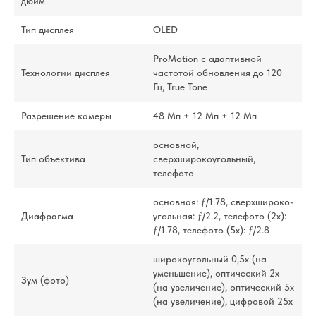
дюйм
Тип дисплея
OLED
ProMotion с адаптивной
Технологии дисплея
частотой обновления до 120
Гц, True Tone
Разрешение камеры
48 Мп + 12 Мп + 12 Мп
основной,
Тип объектива
сверхширокоугольный,
телефото
основная: ƒ/1.78, сверхшироко­
Диафрагма
угольная: ƒ/2.2, телефото (2x):
ƒ/1.78, телефото (5x): ƒ/2.8
широкоугольный 0,5x (на
уменьшение), оптический 2x
Зум (фото)
(на увеличение), оптический 5x
(на увеличение), цифровой 25x