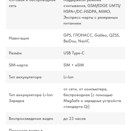
сеть
считывания, GSM/EDGE UMTS/​
HSPA+/​DC-HSDPA, MIMO,
Экспресс‑карты с резервным
питанием
GPS, ГЛОНАСС, Galileo, QZSS,
Навигация
BeiDou, NavIC
Разъём
USB Type-C
SIM-карта
SIM + eSIM
Тип аккумулятора
Li-Ion
от сети, от компьютера,
Тип аккумулятора Li-Ion
беспроводная (с помощью
Зарядка
MagSafe и зарядных устройств
стандарта Qi)
Воспроизведение видео
до 23 часов
Просмотр видео в