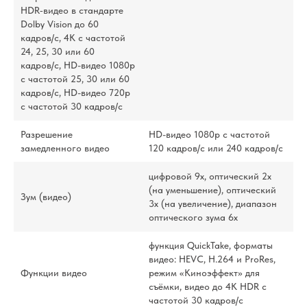
HDR‑видео в стандарте
Dolby Vision до 60
кадров/ с, 4K с частотой
24, 25, 30 или 60
кадров/ с, HD-видео 1080p
с частотой 25, 30 или 60
кадров/ с, HD-видео 720p
с частотой 30 кадров/ с
Разрешение
HD-видео 1080р c частотой
замедленного видео
120 кадров/ с или 240 кадров/ с
цифровой 9х, оптический 2x
(на уменьшение), оптический
Зум (видео)
3x (на увеличение), диапазон
оптического зума 6x
функция QuickTake, форматы
видео: HEVC, H.264 и ProRes,
Функции видео
режим «Киноэффект» для
съёмки, видео до 4K HDR с
частотой 30 кадров/с