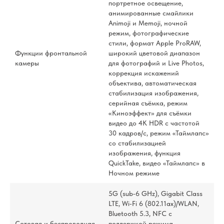
портретное освещение,
анимированные смайлики
Animoji и Memoji, ночной
режим, фотографические
стили, формат Apple ProRAW,
Функции фронтальной
широкий цветовой диапазон
камеры
для фотографий и Live Photos,
коррекция искажений
объектива, автоматическая
стабилизация изображения,
серийная съëмка, режим
«Киноэффект» для съёмки
видео до 4K HDR с частотой
30 кадров/с, режим «Таймлапс»
со стабилизацией
изображения, функция
QuickTake, видео «Таймлапс» в
Ночном режиме
5G (sub‑6 GHz), Gigabit Class
LTE, Wi‑Fi 6 (802.11ax)/WLAN,
Bluetooth 5.3, NFC с
Сотовая и беспроводная
поддержкой режима