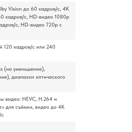
y Vision до 60 кадров/ с, 4K
60 кадров/ с, HD-видео 1080p
адров/ с, HD-видео 720p с
 120 кадров/ с или 240
x (на уменьшение),
ние), диапазон оптического
ы видео: HEVC, H.264 и
» для съёмки, видео до 4K
/с