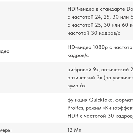
HDR‑видео в стандарте Dolb
с частотой 24, 25, 30 или 
с частотой 25, 30 или 60 к
частотой 30 кадров/ с
HD-видео 1080р c частотой
идео
кадров/ с
цифровой 9х, оптический 2
оптический 3x (на увеличе
зума 6x
функция QuickTake, формат
ProRes, режим «Киноэффект
HDR с частотой 30 кадров
амеры
12 Мп