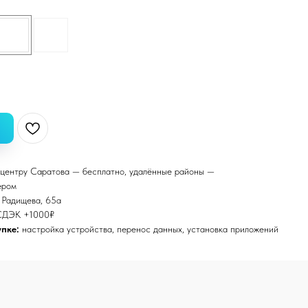
центру Саратова — бесплатно, удалённые районы —
ером
. Радищева, 65а
СДЭК +1000₽
пке:
настройка устройства, перенос данных, установка приложений