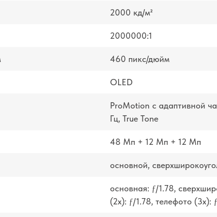
2000 кд/м²
2000000:1
м
460 пикс/дюйм
OLED
ProMotion с адаптивной ч
Гц, True Tone
48 Мп + 12 Мп + 12 Мп
основной, сверхширокоуго
основная: ƒ/1.78, сверхширо
(2x): ƒ/1.78, телефото (3x): 