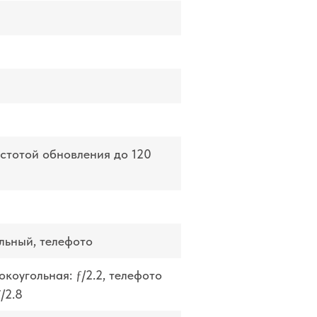
астотой обновления до 120
льный, телефото
ко­угольная: ƒ/2.2, телефото
ƒ/2.8