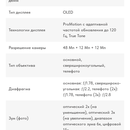
дюйм
Тип дисплея
OLED
ProMotion с адаптивной
Технологии дисплея
частотой обновления до 120
Гц, True Tone
Разрешение камеры
48 Мп + 12 Мп + 12 Мп
основной,
Тип объектива
сверхширокоугольный,
телефото
основная: ƒ/1.78, сверхшироко­
Диафрагма
угольная: ƒ/2.2, телефото (2x):
ƒ/1.78, телефото (3x): ƒ/2.8
оптический 2x (на
уменьшение), оптический 3x
Зум (фото)
(на увеличение), диапазон
оптического зума 6x, цифровой
15x