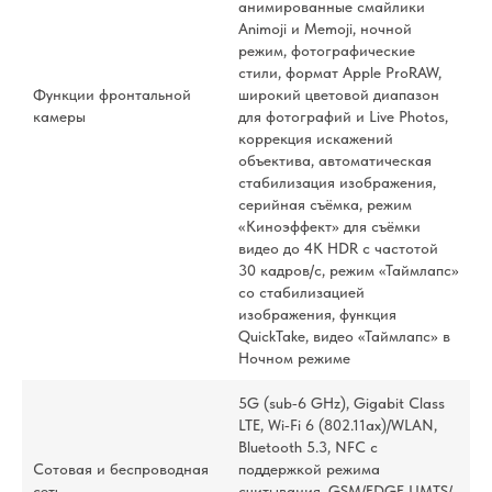
анимированные смайлики
Animoji и Memoji, ночной
режим, фотографические
стили, формат Apple ProRAW,
Функции фронтальной
широкий цветовой диапазон
камеры
для фотографий и Live Photos,
коррекция искажений
объектива, автоматическая
стабилизация изображения,
серийная съëмка, режим
«Киноэффект» для съёмки
видео до 4K HDR с частотой
30 кадров/с, режим «Таймлапс»
со стабилизацией
изображения, функция
QuickTake, видео «Таймлапс» в
Ночном режиме
5G (sub‑6 GHz), Gigabit Class
LTE, Wi‑Fi 6 (802.11ax)/WLAN,
Bluetooth 5.3, NFC с
Сотовая и беспроводная
поддержкой режима
сеть
считывания, GSM/EDGE UMTS/​