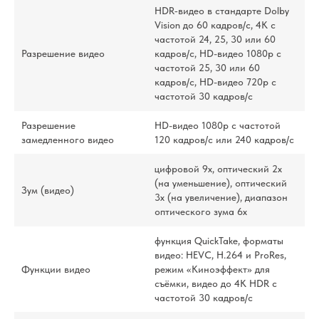
HDR‑видео в стандарте Dolby
Vision до 60 кадров/ с, 4K с
частотой 24, 25, 30 или 60
Разрешение видео
кадров/ с, HD-видео 1080p с
частотой 25, 30 или 60
кадров/ с, HD-видео 720p с
частотой 30 кадров/ с
Разрешение
HD-видео 1080р c частотой
замедленного видео
120 кадров/ с или 240 кадров/ с
цифровой 9х, оптический 2x
(на уменьшение), оптический
Зум (видео)
3x (на увеличение), диапазон
оптического зума 6x
функция QuickTake, форматы
видео: HEVC, H.264 и ProRes,
Функции видео
режим «Киноэффект» для
съёмки, видео до 4K HDR с
частотой 30 кадров/с