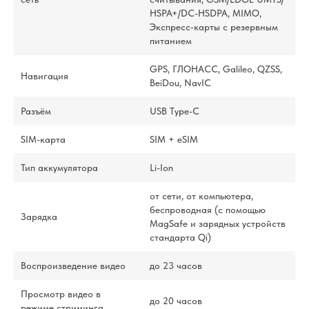
HSPA+/​DC-HSDPA, MIMO,
Экспресс‑карты с резервным
питанием
GPS, ГЛОНАСС, Galileo, QZSS,
Навигация
BeiDou, NavIC
Разъём
USB Type-C
SIM-карта
SIM + eSIM
Тип аккумулятора
Li-Ion
от сети, от компьютера,
беспроводная (с помощью
Зарядка
MagSafe и зарядных устройств
стандарта Qi)
Воспроизведение видео
до 23 часов
Просмотр видео в
до 20 часов
режиме стриминга