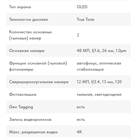
Тип экрана
OLED
Технологии дисплея
True Tone
Количество основных
2
(тыловых) камер
Основная камера
48 МП, f/1.6, 26 мм, 1.0µm
Функции основной (тыловой)
автофокус, оптическая
фотокамеры
стабилизация
Сверхширокоугольная камера
12 МП, f/2.4, 13 мм, 120
Фотовспышка
тыльная, светодиодная
Geo Tagging
есть
Запись видеороликов
есть
Макс. разрешение видео
4K