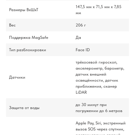
147,5 мм x 71,5 мм x 7,85
Размеры ВхШхТ
мм
Вес
206 г
Поддержка MagSafe
Да
Тип разблокировки
Face ID
трёхосевой гироскоп,
акселерометр, барометр,
датчик внешней
Датчики
освещённости, датчик
приближения, сканер
LiDAR
до 30 минут при
Защита от воды
погружении до 6 метров
Apple Pay, Siri, экстренный
вызов SOS через спутник,
распознавание аварий,