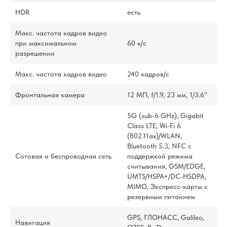
HDR
есть
Макс. частота кадров видео
при максимальном
60 к/c
разрешении
Макс. частота кадров видео
240 кадров/ с
Фронтальная камера
12 МП, f/1.9, 23 мм, 1/3.6"
5G (sub‑6 GHz), Gigabit
Class LTE, Wi‑Fi 6
(802.11ax)/WLAN,
Bluetooth 5.3, NFC с
Сотовая и беспроводная сеть
поддержкой режима
считывания, GSM/EDGE,
UMTS/​HSPA+/​DC-HSDPA,
MIMO, Экспресс‑карты с
резервным питанием
GPS, ГЛОНАСС, Galileo,
Навигация