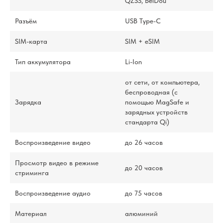
QZSS, BeiDou
Разъём
USB Type-C
SIM-карта
SIM + eSIM
Тип аккумулятора
Li-Ion
от сети, от компьютера,
беспроводная (с
Зарядка
помощью MagSafe и
зарядных устройств
стандарта Qi)
Воспроизведение видео
до 26 часов
Просмотр видео в режиме
до 20 часов
стриминга
Воспроизведение аудио
до 75 часов
Материал
алюминий