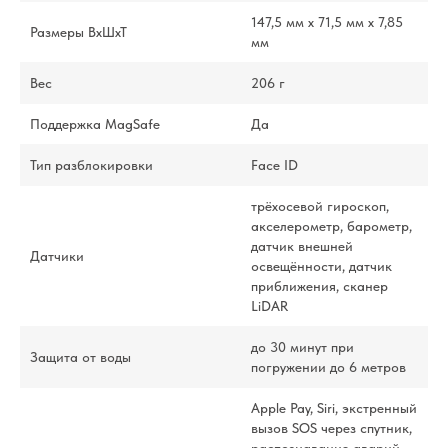
147,5 мм x 71,5 мм x 7,85
Размеры ВхШхТ
мм
Вес
206 г
Поддержка MagSafe
Да
Тип разблокировки
Face ID
трёхосевой гироскоп,
акселерометр, барометр,
датчик внешней
Датчики
освещённости, датчик
приближения, сканер
LiDAR
до 30 минут при
Защита от воды
погружении до 6 метров
Apple Pay, Siri, экстренный
вызов SOS через спутник,
распознавание аварий,