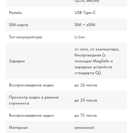
QZSS, BeiDou
Разъём
USB Type-C
SIM-карта
SIM + eSIM
Тип аккумулятора
Li-Ion
от сети, от компьютера,
беспроводная (с
Зарядка
помощью MagSafe и
зарядных устройств
стандарта Qi)
Воспроизведение видео
до 26 часов
Просмотр видео в режиме
до 20 часов
стриминга
Воспроизведение аудио
до 75 часов
Материал
алюминий