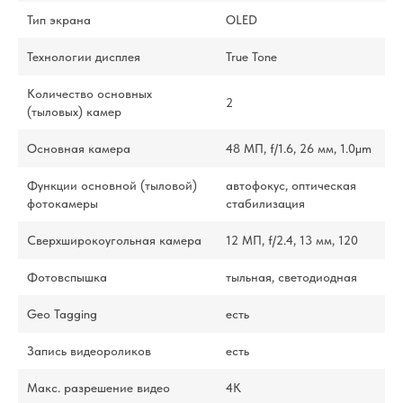
Тип экрана
OLED
Технологии дисплея
True Tone
Количество основных
2
(тыловых) камер
Основная камера
48 МП, f/1.6, 26 мм, 1.0µm
Функции основной (тыловой)
автофокус, оптическая
фотокамеры
стабилизация
Сверхширокоугольная камера
12 МП, f/2.4, 13 мм, 120
Фотовспышка
тыльная, светодиодная
Geo Tagging
есть
Запись видеороликов
есть
Макс. разрешение видео
4K