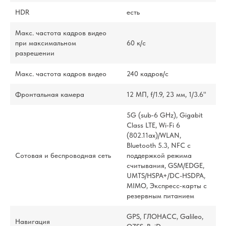
HDR
есть
Макс. частота кадров видео
при максимальном
60 к/c
разрешении
Макс. частота кадров видео
240 кадров/ с
Фронтальная камера
12 МП, f/1.9, 23 мм, 1/3.6"
5G (sub‑6 GHz), Gigabit
Class LTE, Wi‑Fi 6
(802.11ax)/WLAN,
Bluetooth 5.3, NFC с
Сотовая и беспроводная сеть
поддержкой режима
считывания, GSM/EDGE,
UMTS/​HSPA+/​DC-HSDPA,
MIMO, Экспресс‑карты с
резервным питанием
GPS, ГЛОНАСС, Galileo,
Навигация