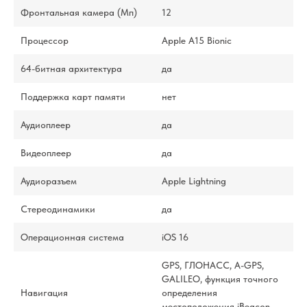
Фронтальная камера (Мп)
12
Процессор
Apple A15 Bionic
64-битная архитектура
да
Поддержка карт памяти
нет
Аудиоплеер
да
Видеоплеер
да
Аудиоразъем
Apple Lightning
Стереодинамики
да
Операционная система
iOS 16
GPS, ГЛОНАСС, A-GPS,
GALILEO, функция точного
Навигация
определения
местоположения iBeacon,