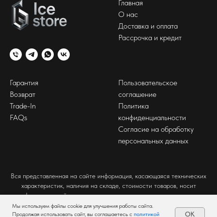
Главная
О нас
Доставка и оплата
Рассрочка и кредит
Гарантия
Пользовательское
Возврат
соглашение
Trade-In
Политика
FAQs
конфиденциальности
Согласие на обработку
персональных данных
Вся представленная на сайте информация, касающаяся технических
характеристик, наличия на складе, стоимости товаров, носит
информационный характер и ни при каких условиях не является
публичной офертой, определяемой положениями Статьи 437(2)
Мы используем файлы cookie для улучшения работы сайта.
OK
Гражданского кодекса РФ.
Продолжая использовать сайт, вы соглашаетесь с
политикой