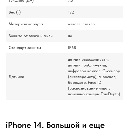
Толщина (мм)
7.8
Вес (г)
172
Материал корпуса
металл, стекло
Защита от влаги и пыли
да
Стандарт защиты
IP68
датчик освещенности,
датчик приближения,
цифровой компас, G-сенсор
Датчики
(акселерометр), гироскоп,
барометр, Face ID
(распознавание лица с
помощью камеры TrueDepth)
iPhone 14. Большой и еще