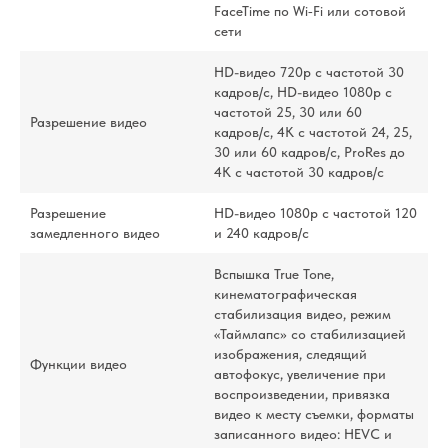
FaceTime по Wi‑Fi или сотовой
сети
HD-видео 720p с частотой 30
кадров/ с, HD-видео 1080p с
частотой 25, 30 или 60
Разрешение видео
кадров/ с, 4K с частотой 24, 25,
30 или 60 кадров/ с, ProRes до
4K с частотой 30 кадров/ с
Разрешение
HD-видео 1080р с частотой 120
замедленного видео
и 240 кадров/ с
Вспышка True Tone,
кинематографическая
стабилизация видео, режим
«Таймлапс» со стабилизацией
изображения, следящий
Функции видео
автофокус, увеличение при
воспроизведении, привязка
видео к месту съемки, форматы
записанного видео: HEVC и