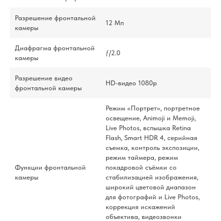
Разрешение фронтальной
12 Мп
камеры
Диафрагма фронтальной
ƒ/2.0
камеры
Разрешение видео
HD-видео 1080p
фронтальной камеры
Режим «Портрет», портретное
освещение, Animoji и Memoji,
Live Photos, вспышка Retina
Flash, Smart HDR 4, серийная
съемка, контроль экспозиции,
режим таймера, режим
Функции фронтальной
покадровой съёмки со
камеры
стабилизацией изображения,
широкий цветовой диапазон
для фотографий и Live Photos,
коррекция искажений
объектива, видеозвонки