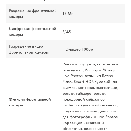
Разрешение фронтальной
12 Мп
камеры
Диафрагма фронтальной
ƒ/2.0
камеры
Разрешение видео
HD-видео 1080p
фронтальной камеры
Режим «Портрет», портретное
освещение, Animoji и Memoji,
Live Photos, вспышка Retina
Flash, Smart HDR 4, серийная
съемка, контроль экспозиции,
режим таймера, режим
Функции фронтальной
покадровой съёмки со
камеры
стабилизацией изображения,
широкий цветовой диапазон
для фотографий и Live Photos,
коррекция искажений
объектива, видеозвонки