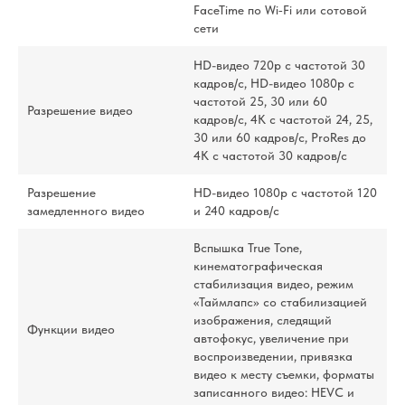
FaceTime по Wi‑Fi или сотовой
сети
HD-видео 720p с частотой 30
кадров/ с, HD-видео 1080p с
частотой 25, 30 или 60
Разрешение видео
кадров/ с, 4K с частотой 24, 25,
30 или 60 кадров/ с, ProRes до
4K с частотой 30 кадров/ с
Разрешение
HD-видео 1080р с частотой 120
замедленного видео
и 240 кадров/ с
Вспышка True Tone,
кинематографическая
стабилизация видео, режим
«Таймлапс» со стабилизацией
изображения, следящий
Функции видео
автофокус, увеличение при
воспроизведении, привязка
видео к месту съемки, форматы
записанного видео: HEVC и