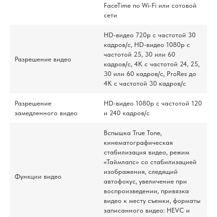
FaceTime по Wi‑Fi или сотовой
сети
HD-видео 720p с частотой 30
кадров/ с, HD-видео 1080p с
частотой 25, 30 или 60
Разрешение видео
кадров/ с, 4K с частотой 24, 25,
30 или 60 кадров/ с, ProRes до
4K с частотой 30 кадров/ с
Разрешение
HD-видео 1080р с частотой 120
замедленного видео
и 240 кадров/ с
Вспышка True Tone,
кинематографическая
стабилизация видео, режим
«Таймлапс» со стабилизацией
изображения, следящий
Функции видео
автофокус, увеличение при
воспроизведении, привязка
видео к месту съемки, форматы
записанного видео: HEVC и