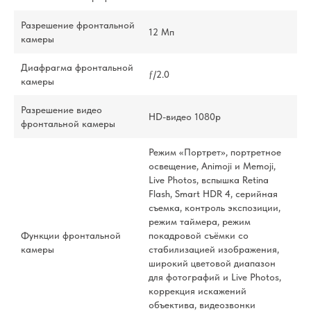
Разрешение фронтальной
12 Мп
камеры
Диафрагма фронтальной
ƒ/2.0
камеры
Разрешение видео
HD-видео 1080p
фронтальной камеры
Режим «Портрет», портретное
освещение, Animoji и Memoji,
Live Photos, вспышка Retina
Flash, Smart HDR 4, серийная
съемка, контроль экспозиции,
режим таймера, режим
Функции фронтальной
покадровой съёмки со
камеры
стабилизацией изображения,
широкий цветовой диапазон
для фотографий и Live Photos,
коррекция искажений
объектива, видеозвонки