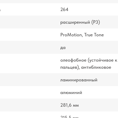
м
264
расширенный (P3)
ProMotion, True Tone
да
олеофобное (устойчивое к
пальцев), антибликовое
ламинированный
алюминий
281,6 мм
215,5 мм