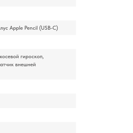
илус Apple Pencil (USB‑C)
ёхосевой гироскоп,
датчик внешней