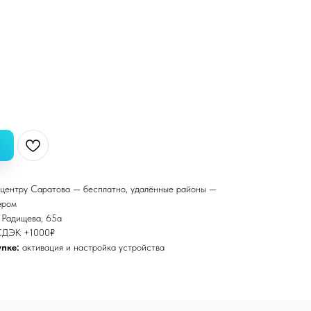
центру Саратова — бесплатно, удалённые районы —
ером
. Радищева, 65а
СДЭК +1000₽
пке:
активация и настройка устройства