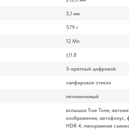
5,1 мм
579 г
12 Мп
ƒ/1.8
5-кратный цифровой
сапфировое стекло
пятилинзовый
вспышка True Tone, автом
изображения, автофокус, 
HDR 4, панорамная съемка