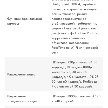
Flash, Smart HDR 4, серийная
съемка, контроль экспозиции,
режим таймера, режим
Функции фронтальной
покадровой съёмки со
камеры
стабилизацией изображения,
широкий цветовой диапазон
для фотографий и Live Photos,
коррекция искажений
объектива, видеозвонки
FaceTime по Wi‑Fi или сотовой
сети
HD-видео 720p с частотой 30
кадров/ с, HD-видео 1080p с
частотой 25, 30 или 60
Разрешение видео
кадров/ с, 4K с частотой 24, 25,
30 или 60 кадров/ с, ProRes до
4K с частотой 30 кадров/ с
Разрешение
HD-видео 1080р с частотой 120
замедленного видео
и 240 кадров/ с