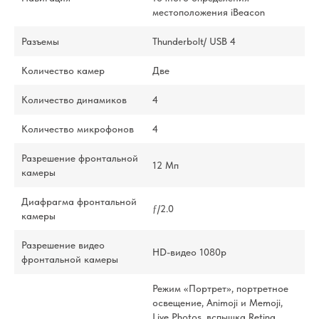
местоположения iBeacon
Разъемы
Thunderbolt/ USB 4
Количество камер
Две
Количество динамиков
4
Количество микрофонов
4
Разрешение фронтальной
12 Мп
камеры
Диафрагма фронтальной
ƒ/2.0
камеры
Разрешение видео
HD-видео 1080p
фронтальной камеры
Режим «Портрет», портретное
освещение, Animoji и Memoji,
Live Photos, вспышка Retina