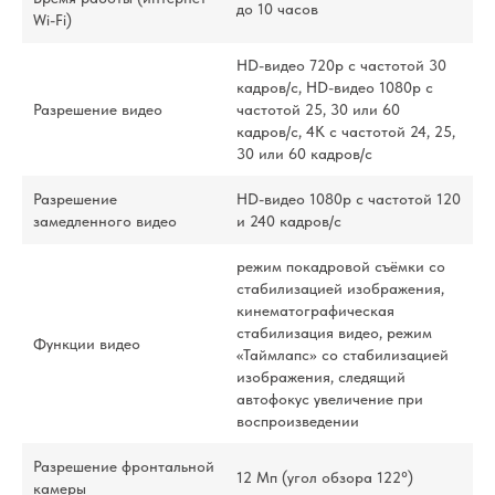
до 10 часов
Wi-Fi)
HD-видео 720p с частотой 30
кадров/ с, HD-видео 1080p с
Разрешение видео
частотой 25, 30 или 60
кадров/ с, 4K с частотой 24, 25,
30 или 60 кадров/ с
Разрешение
HD-видео 1080р с частотой 120
замедленного видео
и 240 кадров/ с
режим покадровой съёмки со
стабилизацией изображения,
кинематографическая
стабилизация видео, режим
Функции видео
«Таймлапс» со стабили­зацией
изображения, следящий
автофокус увеличение при
воспроизведении
Разрешение фронтальной
12 Мп (угол обзора 122°)
камеры