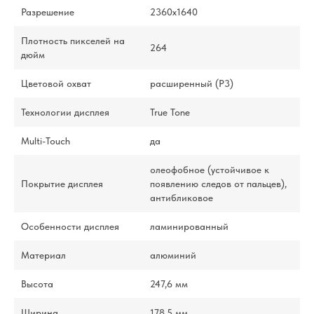
Разрешение
2360x1640
Плотность пикселей на
264
дюйм
Цветовой охват
расширенный (P3)
Технологии дисплея
True Tone
Multi-Touch
да
олеофобное (устойчивое к
Покрытие дисплея
появлению следов от пальцев),
антибликовое
Особенности дисплея
ламинированный
Материал
алюминий
Высота
247,6 мм
Ширина
178,5 мм