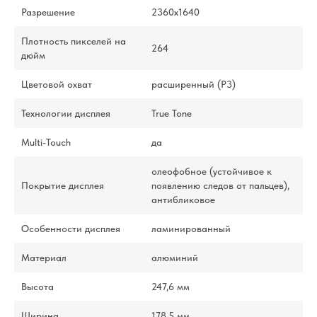
Разрешение
2360x1640
Плотность пикселей на
264
дюйм
Цветовой охват
расширенный (P3)
Технологии дисплея
True Tone
Multi-Touch
да
олеофобное (устойчивое к
Покрытие дисплея
появлению следов от пальцев),
антибликовое
Особенности дисплея
ламинированный
Материал
алюминий
Высота
247,6 мм
Ширина
178,5 мм