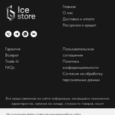
Главная
О нас
Доставка и оплата
Рассрочка и кредит
Гарантия
Пользовательское
Возврат
соглашение
Trade-In
Политика
FAQs
конфиденциальности
Согласие на обработку
персональных данных
Вся представленная на сайте информация, касающаяся технических
характеристик, наличия на складе, стоимости товаров, носит
информационный характер и ни при каких условиях не является
публичной офертой, определяемой положениями Статьи 437(2)
Мы используем файлы cookie для улучшения работы сайта.