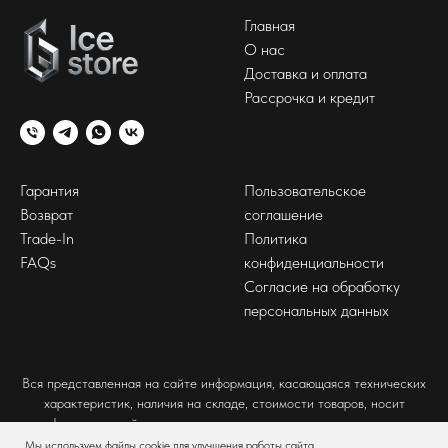
Главная
О нас
Доставка и оплата
Рассрочка и кредит
Гарантия
Пользовательское
Возврат
соглашение
Trade-In
Политика
FAQs
конфиденциальности
Согласие на обработку
персональных данных
Вся представленная на сайте информация, касающаяся технических
характеристик, наличия на складе, стоимости товаров, носит
информационный характер и ни при каких условиях не является
публичной офертой, определяемой положениями Статьи 437(2)
Мы используем файлы cookie для улучшения работы сайта.