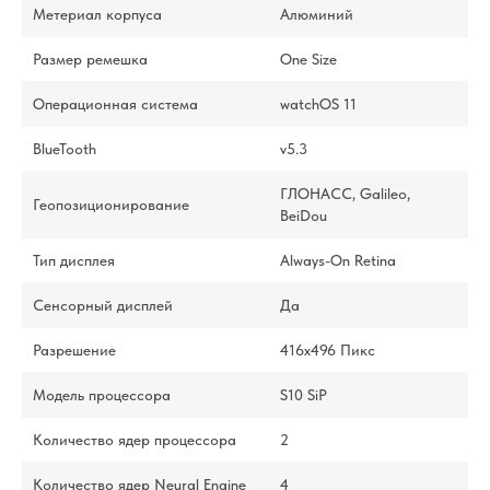
Метериал корпуса
Алюминий
Размер ремешка
One Size
Операционная система
watchOS 11
BlueTooth
v5.3
ГЛОНАСС, Galileo,
Геопозиционирование
BeiDou
Тип дисплея
Always-On Retina
Сенсорный дисплей
Да
Разрешение
416x496 Пикс
Модель процессора
S10 SiP
Количество ядер процессора
2
Количество ядер Neural Engine
4