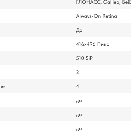
ГЛОНАСС, Galileo, Bei
Always-On Retina
Да
416x496 Пикс
S10 SiP
а
2
ne
4
да
да
да